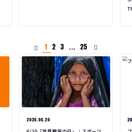
T
1
2
3
...
25
2026.06.20
20
6/20「世界難民の日」｜スポーツ
フ