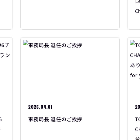
L
C
2026.04.01
20
6
事務局長 退任のご挨拶
T
テ
C
参