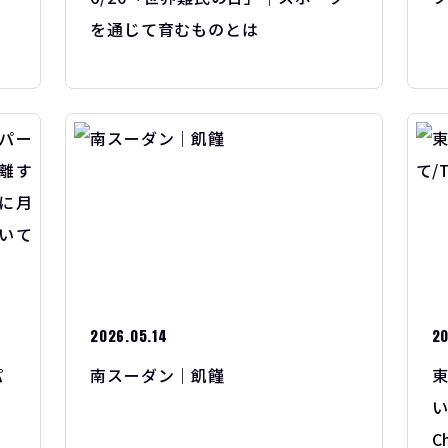
を通じて育むものとは
2026.05.14
20
パ
南スーダン｜飢饉
東
を
い
若
C