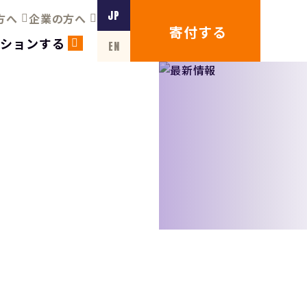
JP
方へ
企業の方へ
寄付する
クションする
EN