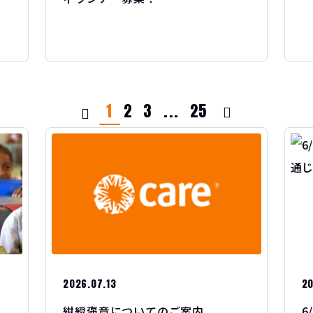
1
2
3
...
25
2026.07.13
20
」
紺綬褒章についてのご案内
6