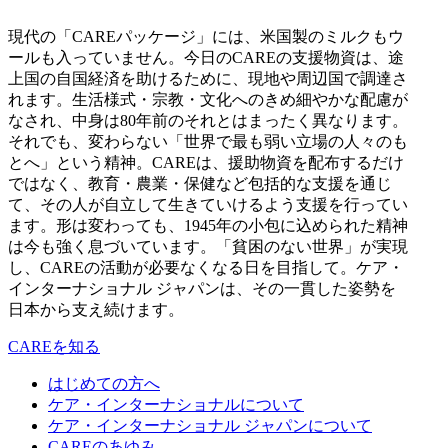
現代の「CAREパッケージ」には、米国製のミルクもウ
ールも入っていません。今日のCAREの支援物資は、途
上国の自国経済を助けるために、現地や周辺国で調達さ
れます。生活様式・宗教・文化へのきめ細やかな配慮が
なされ、中身は80年前のそれとはまったく異なります。
それでも、変わらない「世界で最も弱い立場の人々のも
とへ」という精神。CAREは、援助物資を配布するだけ
ではなく、教育・農業・保健など包括的な支援を通じ
て、その人が自立して生きていけるよう支援を行ってい
ます。形は変わっても、1945年の小包に込められた精神
は今も強く息づいています。「貧困のない世界」が実現
し、CAREの活動が必要なくなる日を目指して。ケア・
インターナショナル ジャパンは、その一貫した姿勢を
日本から支え続けます。
CAREを知る
はじめての方へ
ケア・インターナショナルについて
ケア・インターナショナル ジャパンについて
CAREのあゆみ