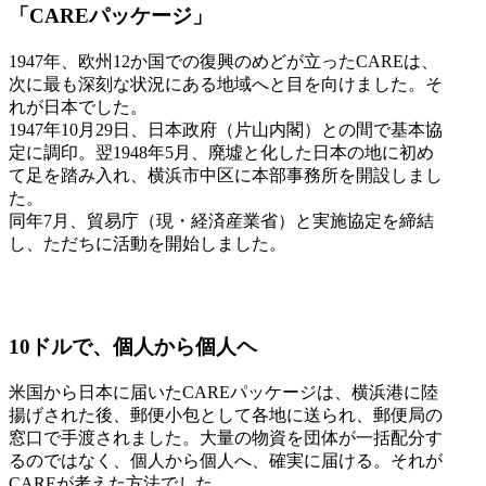
「CAREパッケージ」
1947年、欧州12か国での復興のめどが立ったCAREは、
次に最も深刻な状況にある地域へと目を向けました。そ
れが日本でした。
1947年10月29日、日本政府（片山内閣）との間で基本協
定に調印。翌1948年5月、廃墟と化した日本の地に初め
て足を踏み入れ、横浜市中区に本部事務所を開設しまし
た。
同年7月、貿易庁（現・経済産業省）と実施協定を締結
し、ただちに活動を開始しました。
10ドルで、個人から個人ヘ
米国から日本に届いたCAREパッケージは、横浜港に陸
揚げされた後、郵便小包として各地に送られ、郵便局の
窓口で手渡されました。大量の物資を団体が一括配分す
るのではなく、個人から個人へ、確実に届ける。それが
CAREが考えた方法でした。