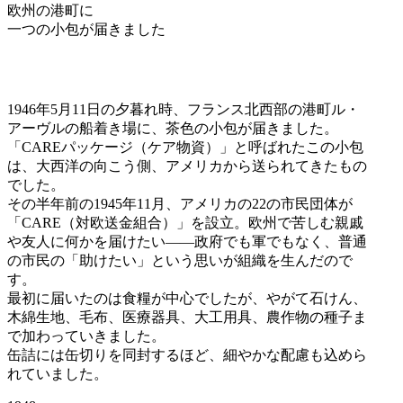
欧州の港町に
一つの小包が届きました
1946年5月11日の夕暮れ時、フランス北西部の港町ル・
アーヴルの船着き場に、茶色の小包が届きました。
「CAREパッケージ（ケア物資）」と呼ばれたこの小包
は、大西洋の向こう側、アメリカから送られてきたもの
でした。
その半年前の1945年11月、アメリカの22の市民団体が
「CARE（対欧送金組合）」を設立。欧州で苦しむ親戚
や友人に何かを届けたい——政府でも軍でもなく、普通
の市民の「助けたい」という思いが組織を生んだので
す。
最初に届いたのは食糧が中心でしたが、やがて石けん、
木綿生地、毛布、医療器具、大工用具、農作物の種子ま
で加わっていきました。
缶詰には缶切りを同封するほど、細やかな配慮も込めら
れていました。