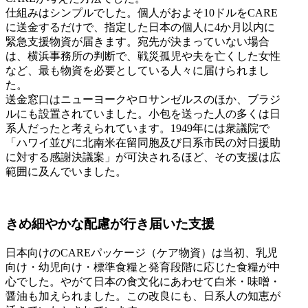
仕組みはシンプルでした。個人がおよそ10ドルをCARE
に送金するだけで、指定した日本の個人に4か月以内に
緊急支援物資が届きます。宛先が決まっていない場合
は、横浜事務所の判断で、戦災孤児や夫を亡くした女性
など、最も物資を必要としている人々に届けられまし
た。
送金窓口はニューヨークやロサンゼルスのほか、ブラジ
ルにも設置されていました。小包を送った人の多くは日
系人だったと考えられています。1949年には衆議院で
「ハワイ並びに北南米在留同胞及び日系市民の対日援助
に対する感謝決議案」が可決されるほど、その支援は広
範囲に及んでいました。
きめ細やかな配慮が行き届いた支援
日本向けのCAREパッケージ（ケア物資）は当初、乳児
向け・幼児向け・標準食糧と発育段階に応じた食糧が中
心でした。やがて日本の食文化にあわせて白米・味噌・
醤油も加えられました。この改良にも、日系人の知恵が