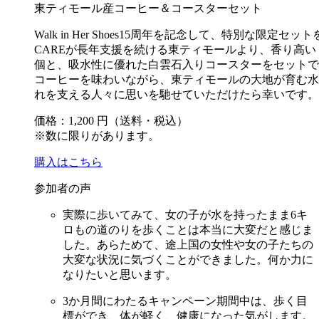
東ティモール産コーヒー＆コースターセット
Walk in Her Shoes15周年を記念して、特別な限定
CAREが長年支援を続ける東ティモールより、香り高
個と、吸水性に優れた白雲石入りコースターをセットで
コーヒーを味わいながら、東ティモールの大地が育む水
れを支える人々に思いを馳せていただけたら幸いです。
価格：1,200 円（送料・税込）
※数に限りがあります。
購入はこちら
参加者の声
実際に歩いてみて、女の子が水を持ったまま6キ
ロもの道のりを歩くことは本当に大変だと感じま
した。あらためて、途上国の女性や女の子たちの
大変な状況に気づくことができました。何か力に
なりたいと思います。
3か月間にわたるキャンペーン期間中は、歩く目
標ができ、体が軽く、健康になった気がします。