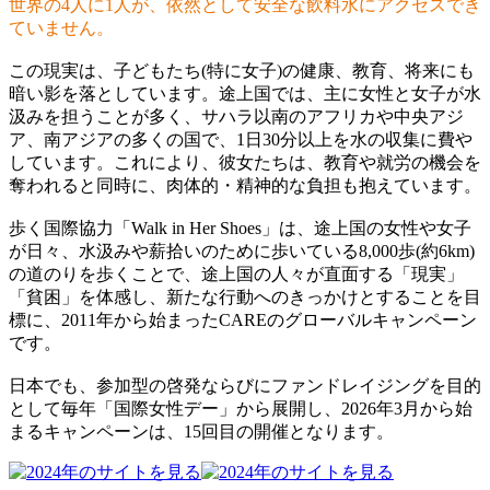
世界の4人に1人が、依然として安全な飲料水にアクセスでき
ていません。
この現実は、子どもたち(特に女子)の健康、教育、将来にも
暗い影を落としています。途上国では、主に女性と女子が水
汲みを担うことが多く、サハラ以南のアフリカや中央アジ
ア、南アジアの多くの国で、1日30分以上を水の収集に費や
しています。これにより、彼女たちは、教育や就労の機会を
奪われると同時に、肉体的・精神的な負担も抱えています。
歩く国際協力「Walk in Her Shoes」は、途上国の女性や女子
が日々、水汲みや薪拾いのために歩いている8,000歩(約6km)
の道のりを歩くことで、途上国の人々が直面する「現実」
「貧困」を体感し、新たな行動へのきっかけとすることを目
標に、2011年から始まったCAREのグローバルキャンペーン
です。
日本でも、参加型の啓発ならびにファンドレイジングを目的
として毎年「国際女性デー」から展開し、2026年3月から始
まるキャンペーンは、15回目の開催となります。