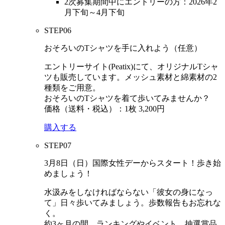
2次募集期間中にエントリーの方：2026年2
月下旬～4月下旬
STEP
06
おそろいのTシャツを手に入れよう（任意）
エントリーサイト(Peatix)にて、オリジナルTシャ
ツも販売しています。メッシュ素材と綿素材の2
種類をご用意。
おそろいのTシャツを着て歩いてみませんか？
価格（送料・税込）：1枚 3,200円
購入する
STEP
07
3月8日（日）国際女性デーからスタート！歩き始
めましょう！
水汲みをしなければならない「彼女の身になっ
て」日々歩いてみましょう。歩数報告もお忘れな
く。
約3ヶ月の間、ランキングやイベント、抽選賞品