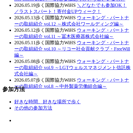
2026.05.19
歩く国際協力WiHS
＼どなたでも参加OK！
／ラストスパート！寄付金UPウィーク！
2026.05.13
歩く国際協力WiHS
ウォーキング・パートナ
ーの取組紹介 vol.12 ～株式会社ワールディング編～
2026.05.12
歩く国際協力WiHS
ウォーキング・パートナ
ーの取組紹介 vol.11 ～冨木医療器株式会社編～
2026.05.11
歩く国際協力WiHS
ウォーキング・パートナ
ーの取組紹介 vol.10 ～リコー社会貢献クラブ・FreeWill
編～
2026.05.08
歩く国際協力WiHS
ウォーキング・パートナ
ーの取組紹介 vol.9 ～LGTウェルスマネジメント信託株
式会社編～
2026.05.07
歩く国際協力WiHS
ウォーキング・パートナ
ーの取組紹介 vol.8 ～中外製薬労働組合編～
参加方法
好きな時間、好きな場所で歩く
その他の参加方法
好きな時間、
好きな場所で歩く