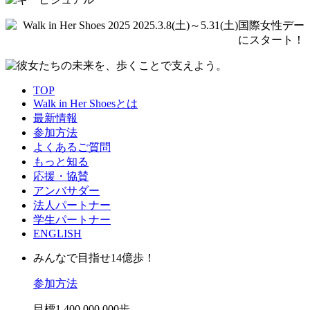
TOP
Walk in Her Shoesとは
最新情報
参加方法
よくあるご質問
もっと知る
応援・協賛
アンバサダー
法人パートナー
学生パートナー
ENGLISH
みんなで目指せ14億歩！
参加方法
目標
1,400,000,000
歩